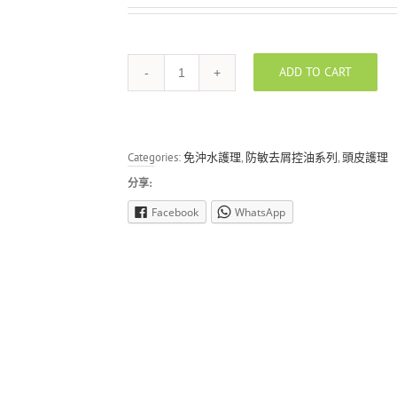
ADD TO CART
PREVIA
EXTRALIFE
PURIFYING
SCALP
CLEANSER
Categories:
免沖水護理
,
防敏去屑控油系列
,
頭皮護理
100
ML
分享:
quantity
Facebook
WhatsApp