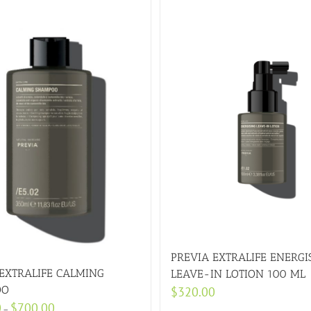
PREVIA EXTRALIFE ENERGI
EXTRALIFE CALMING
LEAVE-IN LOTION 100 ML
OO
$
320.00
0
$
700.00
–