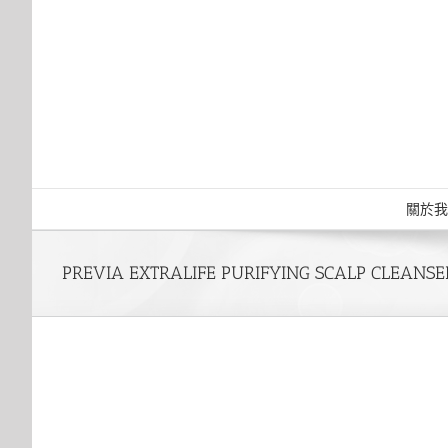
Skip
to
content
關於我
PREVIA EXTRALIFE PURIFYING SCALP CLEANSE