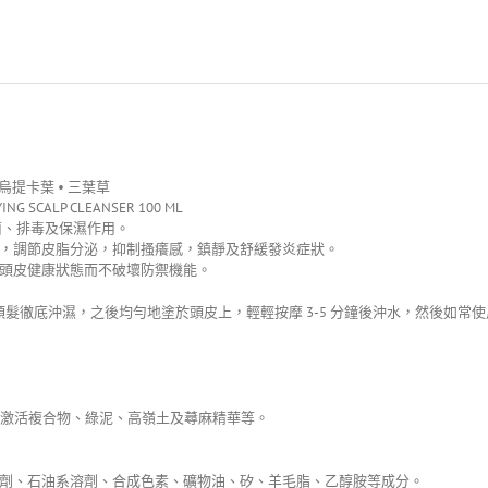
烏提卡葉 • 三葉草
YING SCALP CLEANSER 100 ML
菌、排毒及保濕作用。
，調節皮脂分泌，抑制搔癢感，鎮靜及舒緩發炎症狀。
頭皮健康狀態而不破壞防禦機能。
將頭髮徹底沖濕，之後均勻地塗於頭皮上，輕輕按摩 3-5 分鐘後沖水，然後如常
頭髮激活複合物、綠泥、高嶺土及蕁麻精華等。
劑、石油系溶劑、合成色素、礦物油、矽、羊毛脂、乙醇胺等成分。