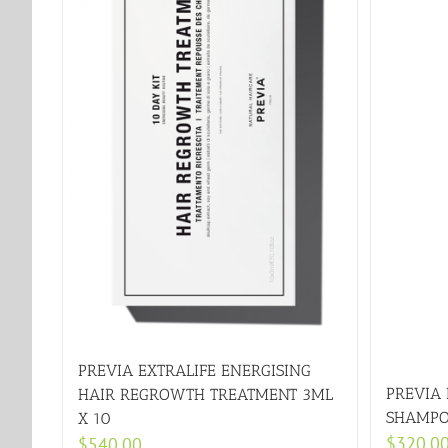
PREVIA EXTRALIFE ENERGISING
PREVIA 
HAIR REGROWTH TREATMENT 3ML
SHAMP
X 10
$
320.0
$
540.00