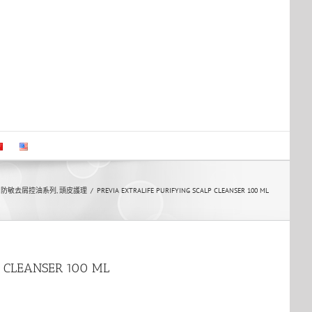
,
防敏去屑控油系列
,
頭皮護理
/
PREVIA EXTRALIFE PURIFYING SCALP CLEANSER 100 ML
P CLEANSER 100 ML