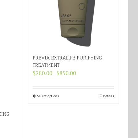
PREVIA EXTRALIFE PURIFYING
TREATMENT
$
280.00
$
850.00
–
Select options
Details
SING