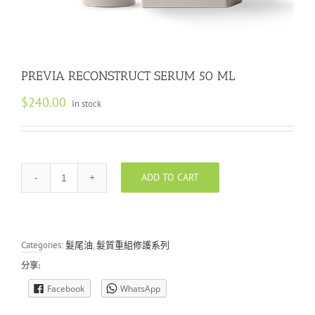
PREVIA RECONSTRUCT SERUM 50 ML
$
240.00
In stock
ADD TO CART
PREVIA
RECONSTRUCT
SERUM
50
ML
Categories:
髮尾油
,
髮質重組修護系列
quantity
分享:
Facebook
WhatsApp